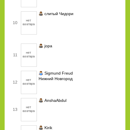
слитый Чидори
10
jopa
11
Sigmund Freud
Нижний Новгород
12
AnshaAbdul
13
Kirik